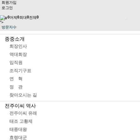
회원가입
로그인
0
0
0
0
오늘
어제
최대
전체
">
방문자수
종중소개
회장인사
역대회장
임직원
조직기구표
연 혁
정 관
공지사항
종중소식
일가동정
찾아오시는 길
업데이트 소식
사진 갤러리
참의공 이사방
전주이씨 역사
자유 게시판
전주이씨 유래
태조 고황제
자유 게시판
태종대왕
효령대군