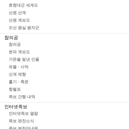
HOME > 자유 게시판
효령대군 세계도
선원 선계
홈 페이지 이용하기~
선원 계보도
페이지 정보
조선 왕실 왕자군
회장
참의공
0건
859회
24-07-09 11:31
참의공
목록
분파 계보도
본문
가문을 빛낸 인물
어렵게 어렵게 홈페이지가 꾸며져 가고 있습니다.
아직은 부족한게 많지만 점점더 가꾸고 다듬어서 우리 종중의
유물 · 사적
자랑이 되도록 같이 만들어 주세요.
선계 제향
자유게시판은 여러 종원들의 의견과 생각,생활하시면서 좋은 내용 자신의 자
홀기 · 축문
랑도 좋구요
항렬표
또 종중발전에 필요한 건의사항등
자유로운 의사를 나눌수 있는 공간입니다.
족보 간행 내역
많은 의견과 내용을 올려 주세요.
단
인터넷족보
남을 비방한다든가 ,
인터넷족보 열람
누군가가 유추되는 옳지못한 내용은 삼가해 주시기 바랍니다.
직권으로 삭제 될수도 있습니다.ㅜㅜ
족보 편찬소식
좋은 내용에 글, 또 좋은 덧글은 인터넷의 꽃 입니다.
족보 편찬안내문