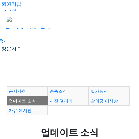
회원가입
로그인
오늘
0
어제
0
최대
0
전체
0
">
방문자수
공지사항
종중소식
일가동정
업데이트 소식
사진 갤러리
참의공 이사방
자유 게시판
업데이트 소식