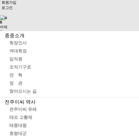
회원가입
로그인
오늘
0
어제
0
종중소개
최대
0
회장인사
전체
역대회장
0
">
임직원
방문자수
조직기구표
연 혁
정 관
참의공
분파 계보도
가문을 빛낸 인물
찾아오시는 길
유물 · 사적
선계 제향
홀기 · 축문
전주이씨 역사
항렬표
족보 간행 내역
전주이씨 유래
태조 고황제
태종대왕
유물 · 사적
효령대군