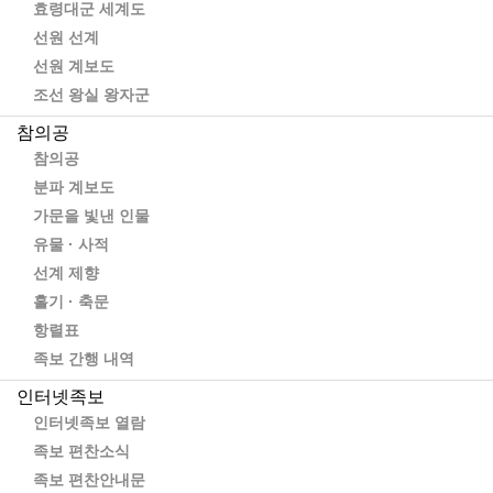
HOME > 유물 · 사적
효령대군 세계도
선원 선계
모바일 내용 테스트입니다.
선원 계보도
조선 왕실 왕자군
참의공
참의공
분파 계보도
개인정보처리방침
가문을 빛낸 인물
주 소 : 경기도 광주시 초월읍 도곡안길 53-6
유물 · 사적
전 화 : 010-5233-1689(회장)
선계 제향
팩 스 : 031-767-3222
홀기 · 축문
Copyright(c) 2024 전주이씨참의공파종중. All Rights Reserved.
항렬표
제 작 : 뿌리정보미디어 www.yesjokbo.com
족보 간행 내역
인터넷족보
인터넷족보 열람
족보 편찬소식
족보 편찬안내문