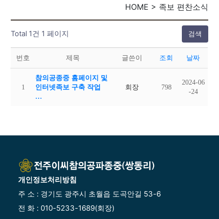
HOME > 족보 편찬소식
Total 1건
1 페이지
검색
번호
제목
글쓴이
조회
날짜
참의공종중 홈페이지 및
2024-06
1
인터넷족보 구축 작업
회장
798
-24
…
개인정보처리방침
주 소 : 경기도 광주시 초월읍 도곡안길 53-6
전 화 : 010-5233-1689(회장)