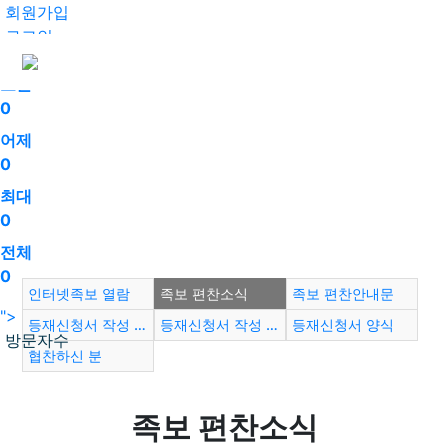
회원가입
로그인
오늘
0
어제
0
최대
0
전체
0
인터넷족보 열람
족보 편찬소식
족보 편찬안내문
">
등재신청서 작성 요령
등재신청서 작성 견본
등재신청서 양식
방문자수
협찬하신 분
족보 편찬소식